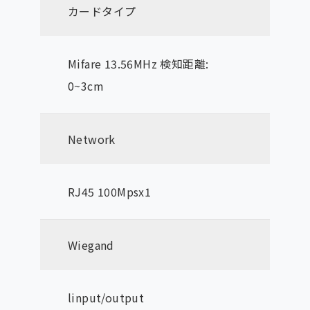
カードタイプ
Mifare 13.56MHz 検知距離:
0~3cm
Network
RJ45 100Mpsx1
Wiegand
linput/output